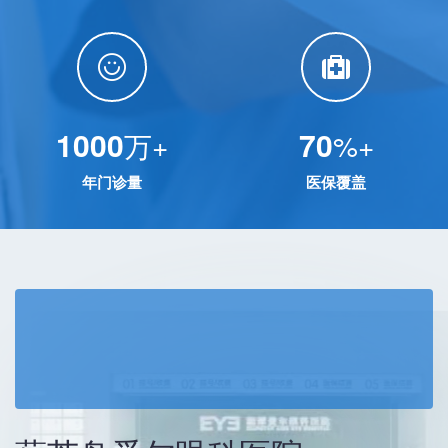
1000
70
万+
%+
年门诊量
医保覆盖