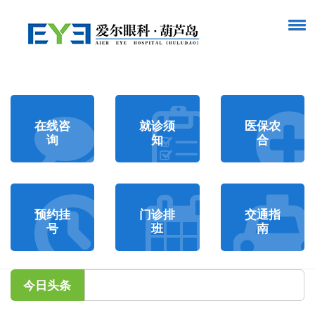
在线咨
就诊须
医保农
询
知
合
预约挂
门诊排
交通指
号
班
南
今日头条