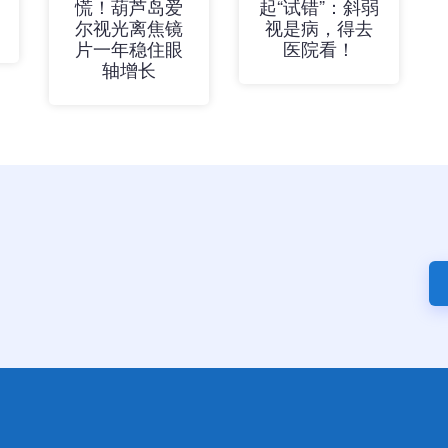
慌！葫芦岛爱
起“试错”：斜弱
尔视光离焦镜
视是病，得去
片一年稳住眼
医院看！
轴增长