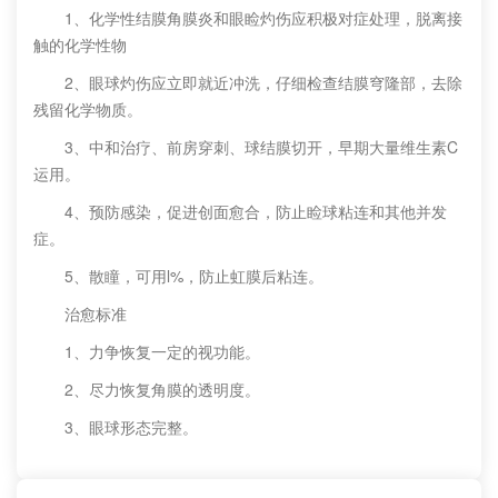
1、化学性结膜角膜炎和眼睑灼伤应积极对症处理，脱离接
触的化学性物
2、眼球灼伤应立即就近冲洗，仔细检查结膜穹隆部，去除
残留化学物质。
3、中和治疗、前房穿刺、球结膜切开，早期大量维生素C
运用。
4、预防感染，促进创面愈合，防止睑球粘连和其他并发
症。
5、散瞳，可用l%，防止虹膜后粘连。
治愈标准
1、力争恢复一定的视功能。
2、尽力恢复角膜的透明度。
3、眼球形态完整。