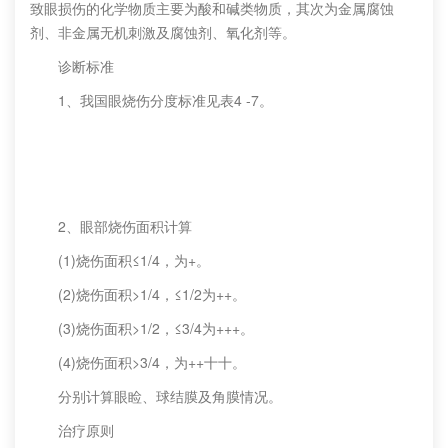
致眼损伤的化学物质主要为酸和碱类物质，其次为金属腐蚀
剂、非金属无机刺激及腐蚀剂、氧化剂等。
诊断标准
1、我国眼烧伤分度标准见表4 -7。
2、眼部烧伤面积计算
(1)烧伤面积≤1/4，为+。
(2)烧伤面积>1/4，≤1/2为++。
(3)烧伤面积>1/2，≤3/4为+++。
(4)烧伤面积>3/4，为++十十。
分别计算眼睑、球结膜及角膜情况。
治疗原则